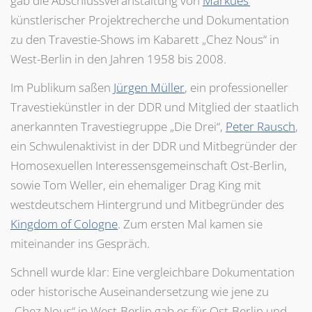
gab die Abschlussveranstaltung von
Markues’
künstlerischer Projektrecherche und Dokumentation
zu den Travestie-Shows im Kabarett „Chez Nous“ in
West-Berlin in den Jahren 1958 bis 2008.
Im Publikum saßen
Jürgen Müller
, ein professioneller
Travestiekünstler in der DDR und Mitglied der staatlich
anerkannten Travestiegruppe „Die Drei“,
Peter Rausch
,
ein Schwulenaktivist in der DDR und Mitbegründer der
Homosexuellen Interessensgemeinschaft Ost-Berlin,
sowie Tom Weller, ein ehemaliger Drag King mit
westdeutschem Hintergrund und Mitbegründer des
Kingdom of Cologne
. Zum ersten Mal kamen sie
miteinander ins Gespräch.
Schnell wurde klar: Eine vergleichbare Dokumentation
oder historische Auseinandersetzung wie jene zu
„Chez Nous“ in West-Berlin gab es für Ost-Berlin und