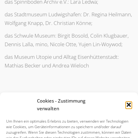
das Spinnboden Archiv e.V.: Lara Ledwa;
das Stadtmuseum Ludwigshafen: Dr. Regina Heilmann,
Wolfgang Knapp, Dr. Christian Könne;
das Schwule Museum: Birgit Bosold, Colin Klugbauer,
Dennis Lalla, mino, Nicole Otte, Yujen Lin-Woywod;
das Museum Utopie und Alltag Eisenhüttenstadt:
Mathias Becker und Andrea Wieloch
Cookies - Zustimmung
verwalten
IMPRESSUM
DATENSCHUTZ
|
Um Ihnen ein optimales Erlebnis zu bieten, verwenden wir Technologien
wie Cookies, um Geräteinformationen zu speichern und/oder darauf
zuzugreifen. Wenn Sie diesen Technologien zustimmen, können wir Daten
wie das Surfverhalten oder eindeutige IDs auf dieser Website verarbeiten.