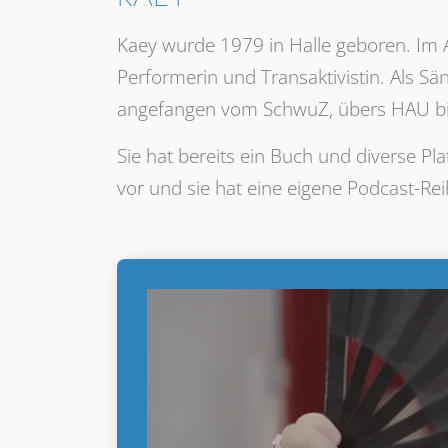
Kaey wurde 1979 in Halle geboren. Im Al
Performerin und Transaktivistin. Als Sä
angefangen vom SchwuZ, übers HAU bi
Sie hat bereits ein Buch und diverse Pl
vor und sie hat eine eigene Podcast-Re