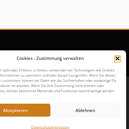
Cookies - Zustimmung verwalten
n optimales Erlebnis zu bieten, verwenden wir Technologien wie Cookies,
formationen zu speichern und/oder darauf zuzugreifen. Wenn Sie diesen
n zustimmen, können wir Daten wie das Surfverhalten oder eindeutige IDs
ebsite verarbeiten. Wenn Sie Ihre Zustimmung nicht erteilen oder
nst, können bestimmte Merkmale und Funktionen beeinträchtigt werden.
Akzeptieren
Ablehnen
Datenschutz
Impressum