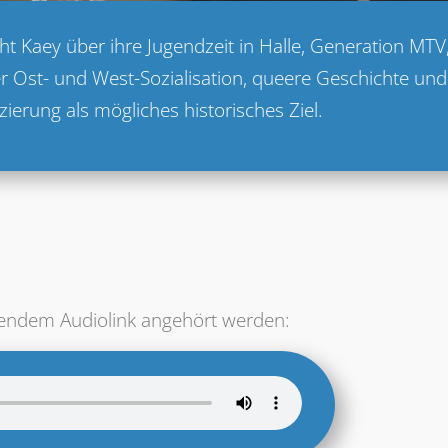
t Kaey über ihre Jugendzeit in Halle, Generation MTV,
r Ost- und West-Sozialisation, queere Geschichte und
ierung als mögliches historisches Ziel.
endem Audiolink angehört werden: