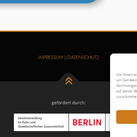
IMPRESSUM
DATENSCHUTZ
|
Um Ihnen ei
um Gerätein
Technologie
auf dieser W
zurückziehe
gefördert durch: