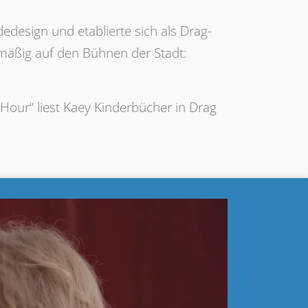
edesign und etablierte sich als Drag-
elmäßig auf den Bühnen der Stadt:
y Hour“ liest Kaey Kinderbücher in Drag