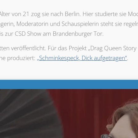
ter von 21 zog sie nach Berlin. Hier studierte sie Mod
ngerin, Moderatorin und Schauspielerin steht sie reg
s zur CSD Show am Brandenburger Tor.
atten veröffentlicht. Für das Projekt „Drag Queen Stor
ihe produziert:
„Schminkespeck, Dick aufgetragen“
.