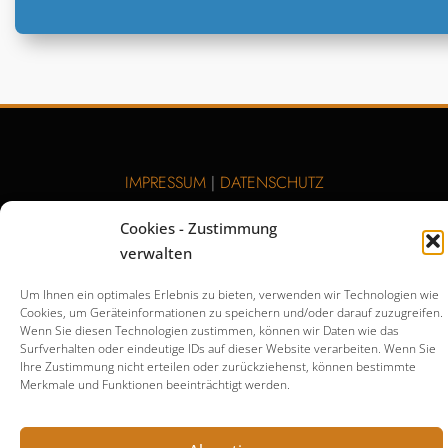
IMPRESSUM
DATENSCHUTZ
|
Cookies - Zustimmung
verwalten
Um Ihnen ein optimales Erlebnis zu bieten, verwenden wir Technologien wie
Cookies, um Geräteinformationen zu speichern und/oder darauf zuzugreifen.
gefördert durch:
Wenn Sie diesen Technologien zustimmen, können wir Daten wie das
Surfverhalten oder eindeutige IDs auf dieser Website verarbeiten. Wenn Sie
Ihre Zustimmung nicht erteilen oder zurückziehenst, können bestimmte
Merkmale und Funktionen beeinträchtigt werden.